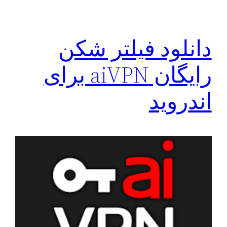
دانلود فیلتر شکن
رایگان aiVPN برای
اندروید